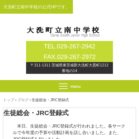
大洗町立南中学校の公式HPです。
TEL.029-267-2942
FAX.029-267-2972
〒311-1311 茨城県東茨城郡大洗町大貫町1212
番地の14
トップ
›
ブログ
›
生徒総会・JRC登録式
生徒総会・JRC登録式
本日、生徒総会・JRC登録式が行われました。各サーク
ルで今年度の予算や活動計画を話し合いました。また、