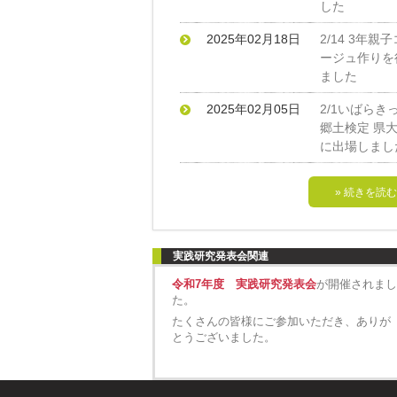
した
2025年02月18日
2/14 3年親
ージュ作りを
ました
2025年02月05日
2/1いばらき
郷土検定 県
に出場しまし
» 続きを読む
実践研究発表会関連
令和7年度 実践研究発表会
が開催されま
た。
たくさんの皆様にご参加いただき、ありが
とうございました。