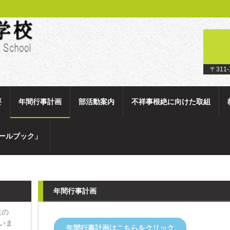
〒311
要
年間行事計画
部活動案内
不祥事根絶に向けた取組
ールブック」
年間行事計画
生の
いま
年間行事計画はこちらをクリック