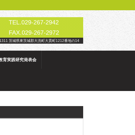
TEL.029-267-2942
FAX.029-267-2972
-1311 茨城県東茨城郡大洗町大貫町1212番地の14
教育実践研究発表会