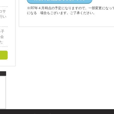
※R7年４月時点の予定になりますので、一部変更になっ
子コサ
になる 場合もございます。ご了承ください。
行い
っ子
大会
た
し