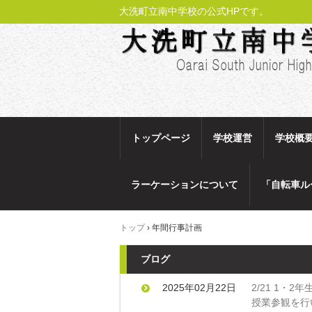
大洗町立南中学校の公式HPです。
トップページ
学校運営
学校概
ラーケーションについて
「自転車ル
トップ
›
年間行事計画
ブログ
2025年02月22日
2/21 1・2年
授業参観を行